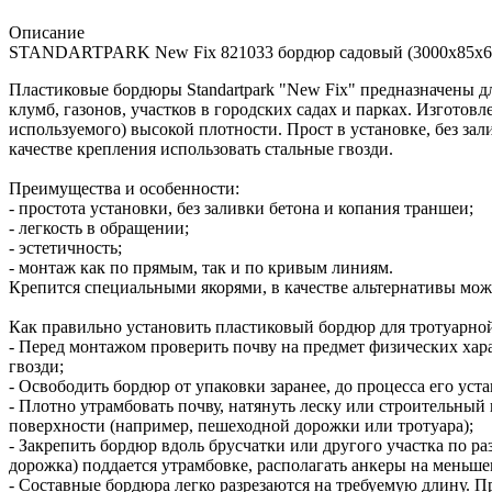
Описание
STANDARTPARK New Fix 821033 бордюр садовый (3000х85х60
Пластиковые бордюры Standartpark "New Fix" предназначены д
клумб, газонов, участков в городских садах и парках. Изготов
используемого) высокой плотности. Прост в установке, без зал
качестве крепления использовать стальные гвозди.
Преимущества и особенности:
- простота установки, без заливки бетона и копания траншеи;
- легкость в обращении;
- эстетичность;
- монтаж как по прямым, так и по кривым линиям.
Крепится специальными якорями, в качестве альтернативы мож
Как правильно установить пластиковый бордюр для тротуарно
- Перед монтажом проверить почву на предмет физических харак
гвозди;
- Освободить бордюр от упаковки заранее, до процесса его уст
- Плотно утрамбовать почву, натянуть леску или строительны
поверхности (например, пешеходной дорожки или тротуара);
- Закрепить бордюр вдоль брусчатки или другого участка по р
дорожка) поддается утрамбовке, располагать анкеры на меньшем
- Составные бордюра легко разрезаются на требуемую длину. П