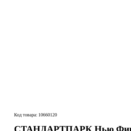
Код товара:
10660120
СТАНДАРТПАРК Нью Фикс б