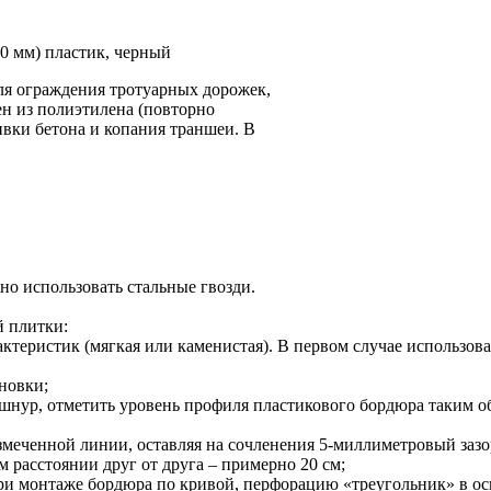
 мм) пластик, черный
ля ограждения тротуарных дорожек,
лен из полиэтилена (повторно
ивки бетона и копания траншеи. В
но использовать стальные гвозди.
й плитки:
теристик (мягкая или каменистая). В первом случае использоват
ановки;
й шнур, отметить уровень профиля пластикового бордюра таким о
азмеченной линии, оставляя на сочленения 5-миллиметровый зазо
 расстоянии друг от друга – примерно 20 см;
ри монтаже бордюра по кривой, перфорацию «треугольник» в осн